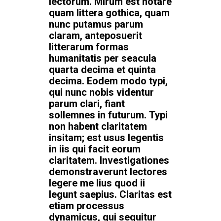
lectorum. Mirum est notare
quam littera gothica, quam
nunc putamus parum
claram, anteposuerit
litterarum formas
humanitatis per seacula
quarta decima et quinta
decima. Eodem modo typi,
qui nunc nobis videntur
parum clari, fiant
sollemnes in futurum. Typi
non habent claritatem
insitam; est usus legentis
in iis qui facit eorum
claritatem. Investigationes
demonstraverunt lectores
legere me lius quod ii
legunt saepius. Claritas est
etiam processus
dynamicus, qui sequitur