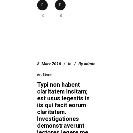
0
0
8. März 2016
In
By
admin
Art Storm
Typi non habent
claritatem insitam;
est usus legentis in
iis qui facit eorum
claritatem.
Investigationes
demonstraverunt
lectores legere me