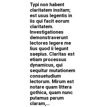
Typi non habent
claritatem insitam;
est usus legentis in
iis qui facit eorum
claritatem.
Investigationes
demonstraverunt
lectores legere me
lius quod ii legunt
saepius. Claritas est
etiam processus
dynamicus, qui
sequitur mutationem
consuetudium
lectorum. Mirum est
notare quam littera
gothica, quam nunc
putamus parum
claram,...