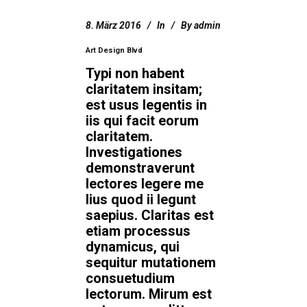
8. März 2016
In
By
admin
Art Design Blvd
Typi non habent
claritatem insitam;
est usus legentis in
iis qui facit eorum
claritatem.
Investigationes
demonstraverunt
lectores legere me
lius quod ii legunt
saepius. Claritas est
etiam processus
dynamicus, qui
sequitur mutationem
consuetudium
lectorum. Mirum est