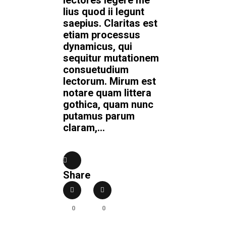
lectores legere me
lius quod ii legunt
saepius. Claritas est
etiam processus
dynamicus, qui
sequitur mutationem
consuetudium
lectorum. Mirum est
notare quam littera
gothica, quam nunc
putamus parum
claram,...
Share
0
0