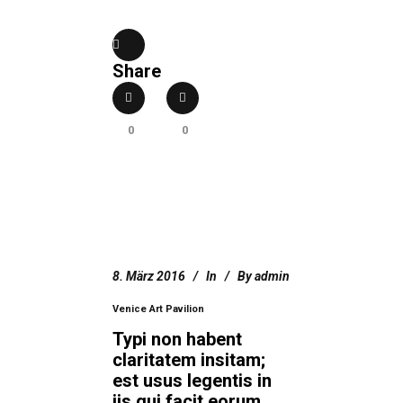
Share
0
0
8. März 2016
In
By
admin
Venice Art Pavilion
Typi non habent
claritatem insitam;
est usus legentis in
iis qui facit eorum