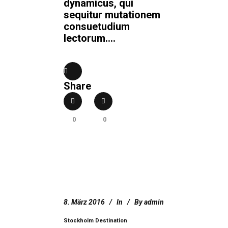
dynamicus, qui
sequitur mutationem
consuetudium
lectorum....
Share
0
0
8. März 2016
In
By
admin
Stockholm Destination