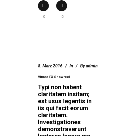
0
0
8. März 2016
In
By
admin
Vimeo FX Showreel
Typi non habent
claritatem insitam;
est usus legentis in
iis qui facit eorum
claritatem.
Investigationes
demonstraverunt