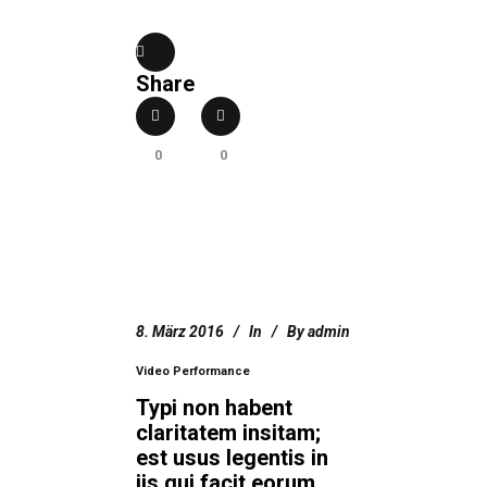
Share
0
0
8. März 2016
In
By
admin
Video Performance
Typi non habent
claritatem insitam;
est usus legentis in
iis qui facit eorum