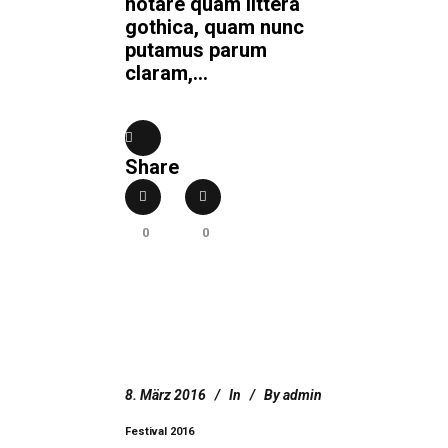
notare quam littera
gothica, quam nunc
putamus parum
claram,...
Share
0
0
8. März 2016
In
By
admin
Festival 2016